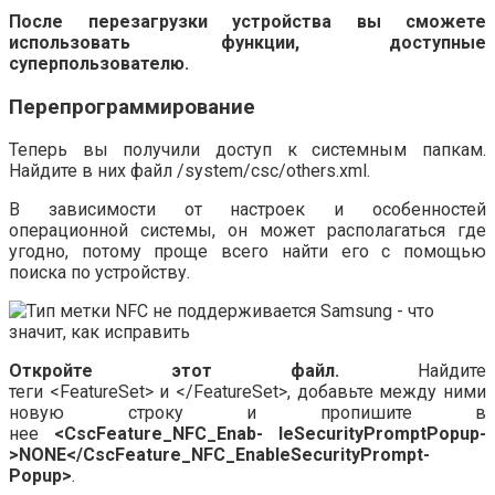
После перезагрузки устройства вы сможете
использовать функции, доступные
суперпользователю.
Перепрограммирование
Теперь вы получили доступ к системным папкам.
Найдите в них файл
/system/csc/others.x­ml
.
В зависимости от настроек и особенностей
операционной системы, он может располагаться где
угодно, потому проще всего найти его с помощью
поиска по устройству.
Откройте этот файл.
Найдите
теги
<FeatureSet>
и
</FeatureSet>
, добавьте между ними
новую строку и пропишите в
нее
<CscFeature_NFC_Enab- leSecurityPromptPopup-
>NONE</CscFeature_NFC_EnableSecurityPrompt-
Popup>
.