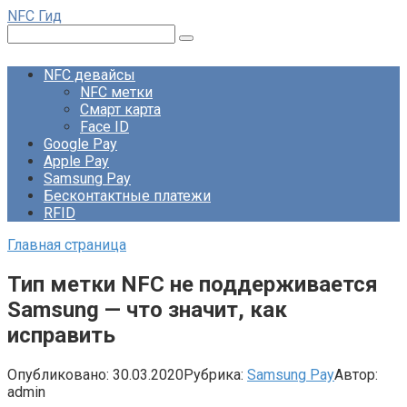
Перейти
NFC Гид
к
Поиск:
контенту
NFC девайсы
NFC метки
Смарт карта
Face ID
Google Pay
Apple Pay
Samsung Pay
Бесконтактные платежи
RFID
Главная страница
Тип метки NFC не поддерживается
Samsung — что значит, как
исправить
Опубликовано:
30.03.2020
Рубрика:
Samsung Pay
Автор:
admin