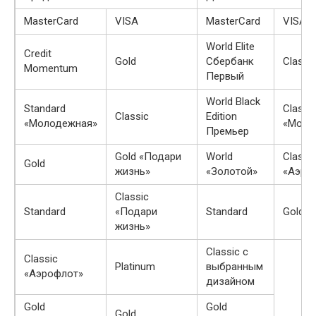
MasterCard
VISA
MasterCard
VISA
World Elite
Credit
Gold
Сбербанк
Classi
Momentum
Первый
World Black
Standard
Classi
Classic
Edition
«Молодежная»
«Моло
Премьер
Gold «Подари
World
Classi
Gold
жизнь»
«Золотой»
«Аэро
Classic
Standard
«Подари
Standard
Gold
жизнь»
Classic с
Classic
Platinum
выбранным
«Аэрофлот»
дизайном
Gold
Gold
Gold