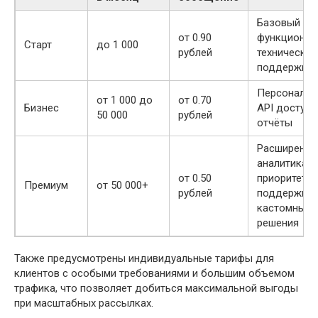
Базовый
от 0.90
функционал
Старт
до 1 000
рублей
техническая
поддержка
Персонализ
от 1 000 до
от 0.70
Бизнес
API доступ,
50 000
рублей
отчёты
Расширенна
аналитика,
от 0.50
приоритетн
Премиум
от 50 000+
рублей
поддержка,
кастомные
решения
Также предусмотрены индивидуальные тарифы для
клиентов с особыми требованиями и большим объемом
трафика, что позволяет добиться максимальной выгоды
при масштабных рассылках.