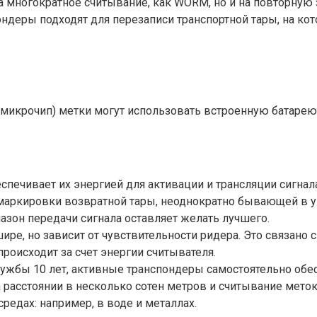
 многократное считывание, как WORM, но и на повторную з
ндеры подходят для перезаписи транспортной тары, на кот
 и микрочип) метки могут использовать встроенную батаре
спечивает их энергией для активации и трансляции сигнал
 маркировки возвратной тары, неоднократно бывающей в 
азон передачи сигнала оставляет желать лучшего.
ре, но зависит от чувствительности ридера. Это связано с
происходит за счет энергии считывателя.
лужбы 10 лет, активные транспондеры самостоятельно обес
 расстоянии в несколько сотен метров и считывание мето
редах: например, в воде и металлах.