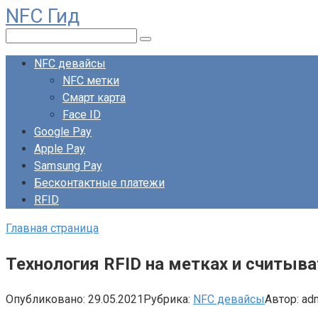
NFC Гид
Перейти
к
Поиск:
контенту
NFC девайсы
NFC метки
Смарт карта
Face ID
Google Pay
Apple Pay
Samsung Pay
Бесконтактные платежи
RFID
Главная страница
Технология RFID на метках и считыв
Опубликовано:
29.05.2021
Рубрика:
NFC девайсы
Автор:
ad